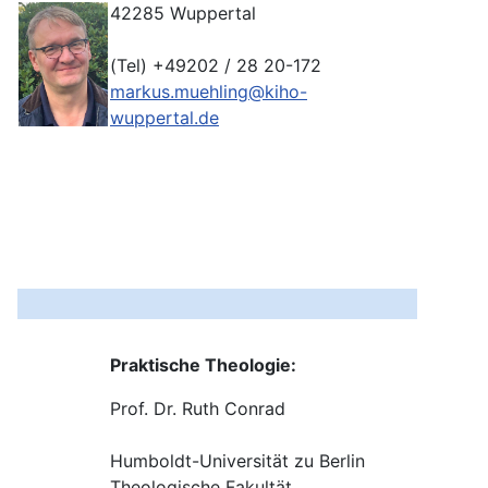
42285 Wuppertal
(Tel) +49202 / 28 20-172
markus.muehling@kiho-
wuppertal.de
Praktische Theologie:
Prof. Dr. Ruth Conrad
Humboldt-Universität zu Berlin
Theologische Fakultät